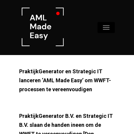
Skip
to
main
Menu
content
PraktijkGenerator en Strategic IT
lanceren ‘AML Made Easy’ om WWFT-
processen te vereenvoudigen
PraktijkGenerator B.V. en Strategic IT
B.V. slaan de handen ineen om de
WWFT te vereenvoudigen [Den