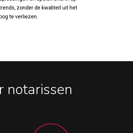
trends, zonder de kwaliteit uit het
oog te verliezen.
 notarissen