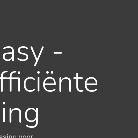
asy -
ficiënte
ing
ssing voor