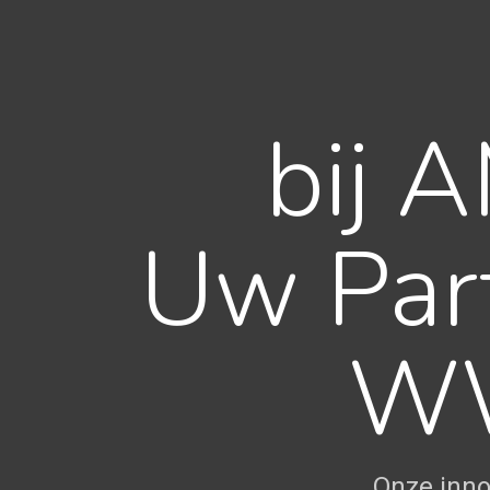
bij 
Uw Part
WW
Onze inno