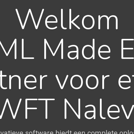
Welkom
AML Made E
ner voor ef
FT Nalev
vatieve software biedt een complete oplo