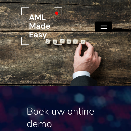
Skip
to
main
Menu
content
Boek uw online
demo