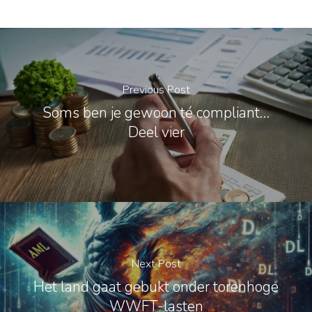
Previous Post
Soms ben je gewoon té compliant…
Deel vier
Next Post
Het land gaat gebukt onder torenhoge
WWFT-lasten