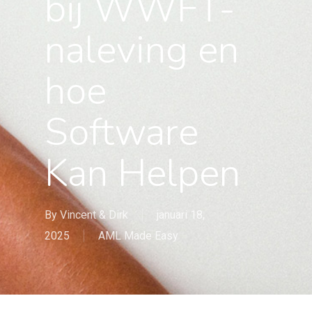
bij WWFT-
naleving en
hoe
Software
Kan Helpen
By
Vincent & Dirk
januari 18,
2025
AML Made Easy