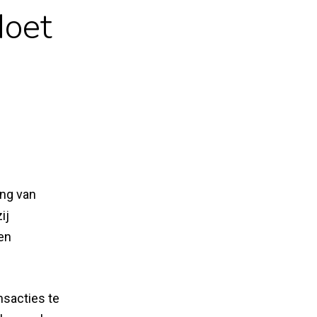
Moet
ing van
ij
en
ansacties te