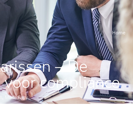
Home
arissen – De
s voor compliance
L Made Easy