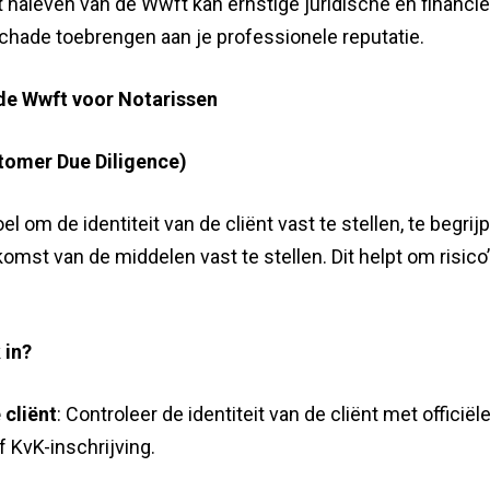
et naleven van de Wwft kan ernstige juridische en financi
schade toebrengen aan je professionele reputatie.
 de Wwft voor Notarissen
tomer Due Diligence)
l om de identiteit van de cliënt vast te stellen, te begrij
komst van de middelen vast te stellen. Dit helpt om risico
 in?
 cliënt
: Controleer de identiteit van de cliënt met officiël
 KvK-inschrijving.