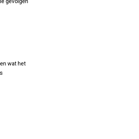
ële gevolgen
pen wat het
’s
e