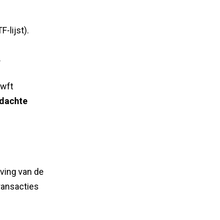
-lijst).
.
Wwft
dachte
eving van de
ransacties