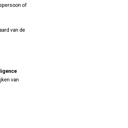
tspersoon of
 aard van de
lligence
ijken van